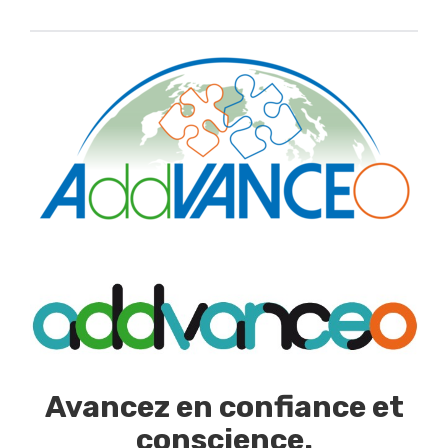
Avancez en confiance et
conscience.