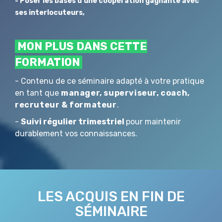
- Poser les bases d’une coopération gagnante avec
ses interlocuteurs,
MON PLUS DANS CETTE
FORMATION
- Contenu de ce séminaire adapté à votre pratique
en tant que
manager,
superviseur, coach,
recruteur & formateur
.
-
Suivi régulier trimestriel
pour maintenir
durablement vos connaissances.
LES ACQUIS EN FIN DE
SÉMINAIRE